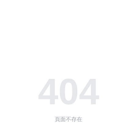
繼續圍繞湖南江華有什么名貴木材展開分析，以下內容將
為您補充更多關鍵信息。
茉莉挑眉：“你以為，不讓路，你以為你能攔下我。”
她吩咐完保鏢趕緊想法子開門后，就跑去踢臥室的門，
“童小幽……”
“怎么，你還想殺人搶書？”楊浩冷著臉，針鋒相對道。
當真正走進書館后，他才發現，里面的書大都只有封面，
404
而沒有字，那小部分有字的，他還看不懂——那簡體漢字，雖
然也是漢字，卻沒那么容易認。
那《農民論》、《黨的思想工作》等等，簡直天馬行空，
但卻又蘊含道理，是他以前從未見過，甚至連聽都沒有聽說過
的東西。
頁面不存在
張飛瞪眼道：“呔，越說越離譜，你咋不說自己是神仙？”