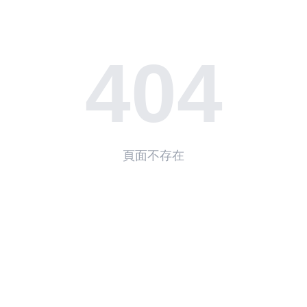
眼熟，旁邊那些非主流豈不是X戰警？
404
拓展認知。
讓無良背負罵名，更不會損害無良的前程和利益。我也勸你大度
，等我們掙了軍功回來，自然不會虧待了你。”
頁面不存在
現。
點，我何必冒那么大的險給敵軍下毒，差點把命丟了。”
的狀態。